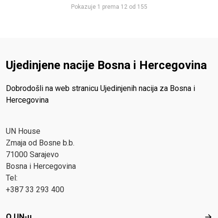
Pokazuje 1 prema 12 od 155
Ujedinjene nacije Bosna i Hercegovina
Dobrodošli na web stranicu Ujedinjenih nacija za Bosna i
Hercegovina
UN House
Zmaja od Bosne b.b.
71000 Sarajevo
Bosna i Hercegovina
Tel:
+387 33 293 400
Footer menu
O UN-u