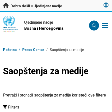
Preskoči na glavni sadržaj
Dobro došli u Ujedinjene nacije
UN Logo
Ujedinjene nacije
Bosna i Hercegovina
UJEDINJENE NACIJE
BOSNA I HERCEGOVINA
Mrvice
Početna
/
Press Centar
/
Saopštenja za medije
Saopštenja za medije
Pretraži i pronađi saopštenja za medije koristeći ove filtere
Filters