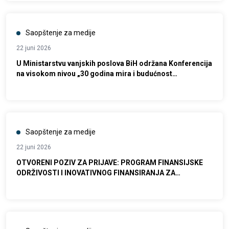
Saopštenje za medije
22 juni 2026
U Ministarstvu vanjskih poslova BiH održana Konferencija
na visokom nivou „30 godina mira i budućnost
multilateralizma“
Saopštenje za medije
22 juni 2026
OTVORENI POZIV ZA PRIJAVE: PROGRAM FINANSIJSKE
ODRŽIVOSTI I INOVATIVNOG FINANSIRANJA ZA
ORGANIZACIJE CIVILNOG DRUŠTVA