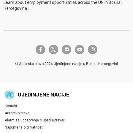
Learn about employment opportunities across the UN in Bosna i
Hercegovina .
twitter-x
facebook-f
flickr
youtube
instagram
© Autorsko pravo 2026 Ujedinjene nacije u Bosni i Hercegovini
UJEDINJENE NACIJE
Kontakt
Global U.N. menu
Autorsko pravo
Alarm za upozorenje o upadu/prevari
Napomena o privatnosti