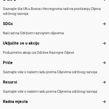
O U
Saznajte šta UN u Bosna i Hercegovina radi na postizanju Ciljeva
održivog razvoja.
SDGs
SD
Naš rad na Održivim razvojnim ciljevima.
Uključite se u akciju
Uklj
Poduzmimo akciju za Održive Razvojne Ciljeve
Priče
Pri
Saznajte više o našem radu prema Ciljevima održivog razvoja.
Resursi
Res
Saznajte više o našem radu prema Ciljevima održivog razvoja.
Radna mjesta
Rad