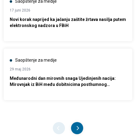
Saopštenje za medije
17 juni 2026
Novi korak naprijed ka jačanju zaštite žrtava nasilja putem
elektronskog nadzora u FBiH
Saopštenje za medije
29 maj 2026
Međunarodni dan mirovnih snaga Ujedinjenih nacija:
Mirovnjak iz BiH među dobitnicima posthumnog
odlikovanja
Pager