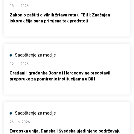
08 juli 2026
Zakon o zaštiti civilnih žrtava rata u FBiH: Značajan
iskorak čija puna primjena tek predstoji
Saopštenje za medije
02 juli 2026
Građani i građanke Bosne i Hercegovine predstavili
preporuke za pomirenje institucijama u BiH
Saopštenje za medije
26 juni 2026
Evropska unija, Danska i Švedska ujedinjeno podržavaju