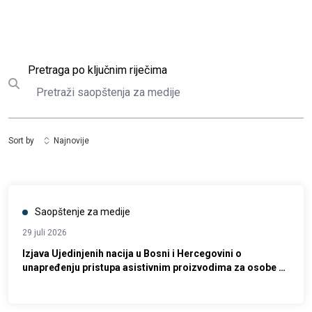
Pretraga
Pretraga po ključnim riječima
Submit search
Sort by
Najnovije
Saopštenje za medije
29 juli 2026
Izjava Ujedinjenih nacija u Bosni i Hercegovini o
unapređenju pristupa asistivnim proizvodima za osobe s
invaliditetom