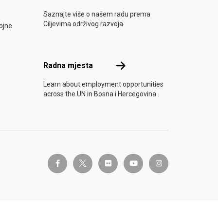
e u akciju
Saznajte više o našem radu prema
Ciljevima održivog razvoja.
ojne
Radna mjesta
Radna mjesta
Learn about employment opportunities
across the UN in Bosna i Hercegovina .
twitter-x
facebook-f
flickr
youtube
instagram