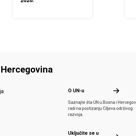
2026.
i Hercegovina
Footer menu
O UN-u
O UN-u
ja
Saznajte šta UN u Bosna i Hercegov
radi na postizanju Ciljeva održivog
razvoja.
Uključite se u