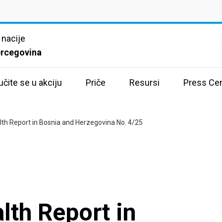
 nacije
ercegovina
učite se u akciju
Priče
Resursi
Press Cen
th Report in Bosnia and Herzegovina No. 4/25
th Report in