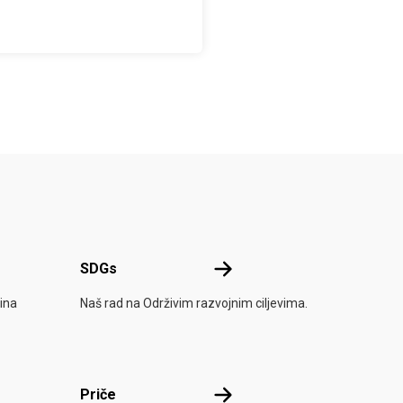
SDGs
SDGs
ina
Naš rad na Održivim razvojnim ciljevima.
Priče
Priče