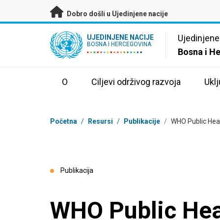
Preskoči na glavni sadržaj
Dobro došli u Ujedinjene nacije
UN Logo
Ujedinjene
UJEDINJENE NACIJE
BOSNA I HERCEGOVINA
Bosna i H
O
Ciljevi održivog razvoja
Uklj
Mrvice
Početna
/
Resursi
/
Publikacije
/
WHO Public Heal
Publikacija
WHO Public Heal