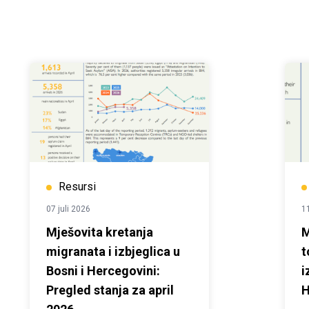
Resursi
07 juli 2026
11
Mješovita kretanja
M
migranata i izbjeglica u
t
Bosni i Hercegovini:
i
Pregled stanja za april
H