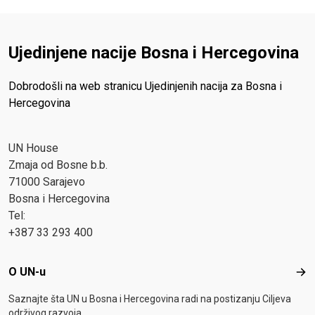
Ujedinjene nacije Bosna i Hercegovina
Dobrodošli na web stranicu Ujedinjenih nacija za Bosna i
Hercegovina
UN House
Zmaja od Bosne b.b.
71000 Sarajevo
Bosna i Hercegovina
Tel:
+387 33 293 400
Footer menu
O UN-u
O U
Saznajte šta UN u Bosna i Hercegovina radi na postizanju Ciljeva
održivog razvoja.