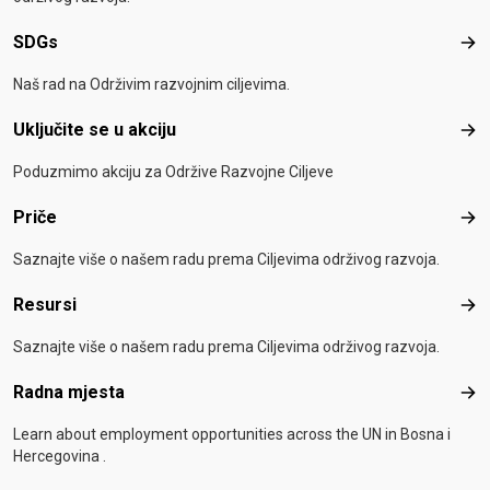
SDGs
SD
Naš rad na Održivim razvojnim ciljevima.
Uključite se u akciju
Uklj
Poduzmimo akciju za Održive Razvojne Ciljeve
Priče
Pri
Saznajte više o našem radu prema Ciljevima održivog razvoja.
Resursi
Res
Saznajte više o našem radu prema Ciljevima održivog razvoja.
Radna mjesta
Rad
Learn about employment opportunities across the UN in Bosna i
Hercegovina .