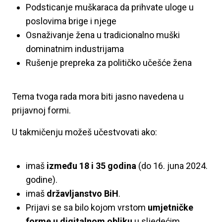
Podsticanje muškaraca da prihvate uloge u
poslovima brige i njege
Osnaživanje žena u tradicionalno muški
dominatnim industrijama
Rušenje prepreka za političko učešće žena
Tema tvoga rada mora biti jasno navedena u
prijavnoj formi.
U takmičenju možeš učestvovati ako:
imaš
između 18 i 35 godina
(do 16. juna 2024.
godine).
imaš
državljanstvo BiH
.
Prijavi se sa bilo kojom vrstom
umjetničke
forme u digitalnom obliku
u sljedećim