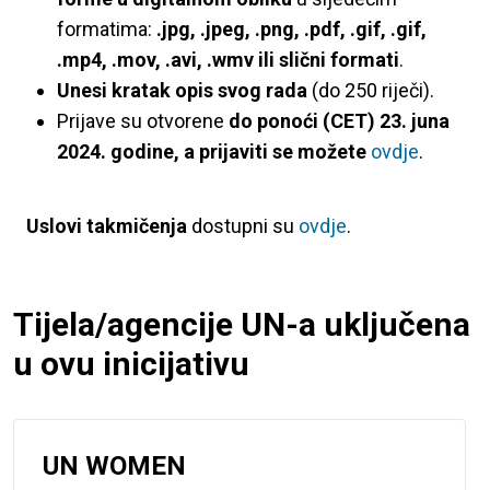
formatima:
.jpg, .jpeg, .png, .pdf, .gif, .gif,
.mp4, .mov, .avi, .wmv ili slični formati
.
Unesi kratak opis svog rada
(do 250 riječi).
Prijave su otvorene
do ponoći (CET) 23. juna
2024. godine, a prijaviti se možete
ovdje
.
Uslovi takmičenja
dostupni su
ovdje
.
Tijela/agencije UN-a uključena
u ovu inicijativu
UN WOMEN