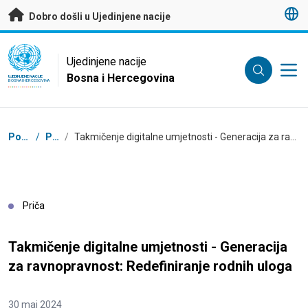
Preskoči na glavni sadržaj
Dobro došli u Ujedinjene nacije
UN Logo
Ujedinjene nacije
Bosna i Hercegovina
UJEDINJENE NACIJE
BOSNA I HERCEGOVINA
Mrvice
Početna
/
Priče
/
Takmičenje digitalne umjetnosti - Generacija za ravnopravnost: Redefiniranje rodnih uloga
Priča
Takmičenje digitalne umjetnosti - Generacija
za ravnopravnost: Redefiniranje rodnih uloga
30 maj 2024