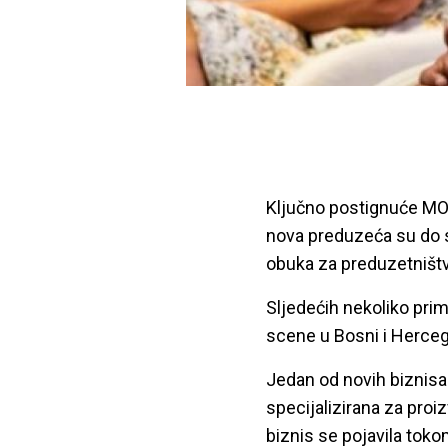
Ključno postignuće MO
nova preduzeća su do sa
obuka za preduzetništv
Sljedećih nekoliko pri
scene u Bosni i Herceg
Jedan od novih biznisa
specijalizirana za pro
biznis se pojavila tok