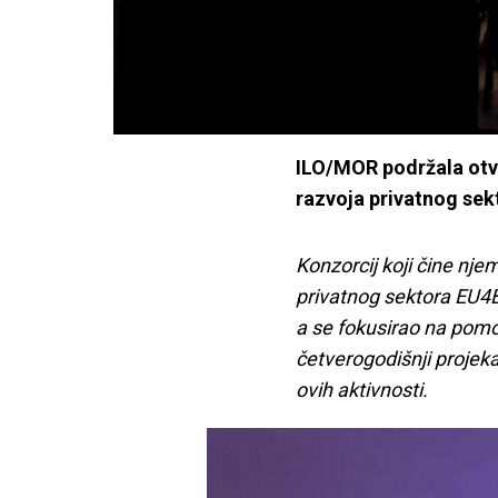
ILO/MOR podržala otva
razvoja privatnog sek
Konzorcij koji čine nje
privatnog sektora EU4
a se fokusirao na pomo
četverogodišnji projeka
ovih aktivnosti.