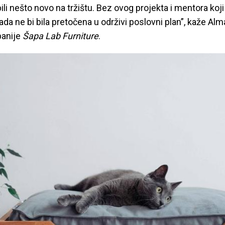
bili nešto novo na tržištu. Bez ovog projekta i mentora koj
ada ne bi bila pretočena u održivi poslovni plan”, kaže Alm
panije
Šapa Lab Furniture
.