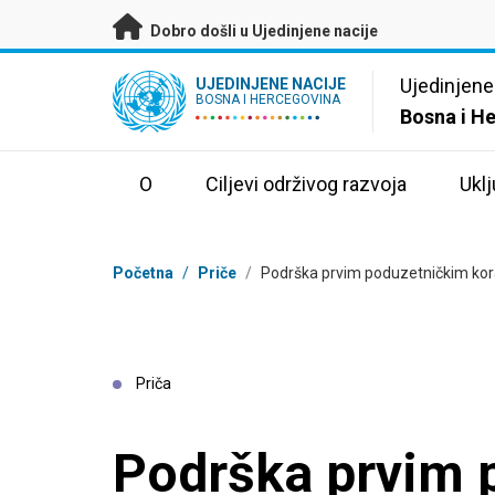
Preskoči na glavni sadržaj
Dobro došli u Ujedinjene nacije
UN Logo
Ujedinjene
UJEDINJENE NACIJE
BOSNA I HERCEGOVINA
Bosna i H
O
Ciljevi održivog razvoja
Uklj
Mrvice
Početna
/
Priče
/
Podrška prvim poduzetničkim korac
Priča
Podrška prvim 