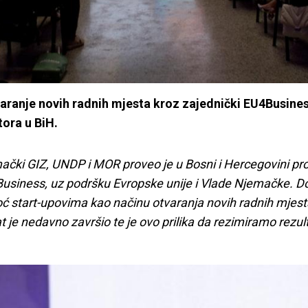
ranje novih radnih mjesta kroz zajednički EU4Busines
tora u BiH.
mački GIZ, UNDP i MOR proveo je u Bosni i Hercegovini pr
Business, uz podršku Evropske unije i Vlade Njemačke. 
ć start-upovima kao načinu otvaranja novih radnih mjest
t je nedavno završio te je ovo prilika da rezimiramo rezu