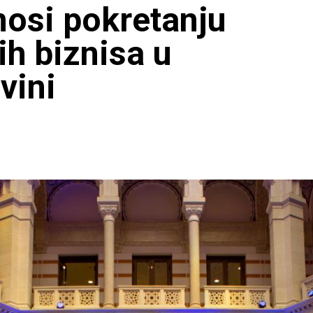
nosi pokretanju
ih biznisa u
vini