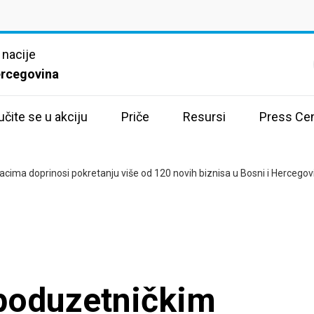
 nacije
ercegovina
učite se u akciju
Priče
Resursi
Press Cen
ima doprinosi pokretanju više od 120 novih biznisa u Bosni i Hercegov
poduzetničkim