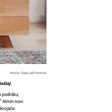
Naslov: Šapa Lab Furniture
eštaj
u podršku,
” Almin novi
 krojače.