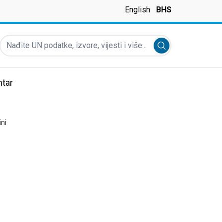
English
BHS
Nađite UN podatke, izvore, vijesti i više...
Submit search
tar
ini