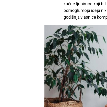
kućne ljubimce koji bi 
pomogli, moja ideja nik
godišnja vlasnica kom