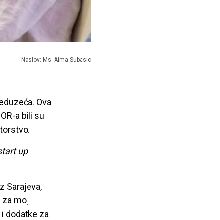
Naslov: Ms. Alma Subasic
reduzeća. Ova
OR-a bili su
torstvo.
start up
z Sarajeva,
a za moj
 i dodatke za