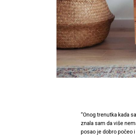
“Onog trenutka kada sa
znala sam da više nema 
posao je dobro počeo i 