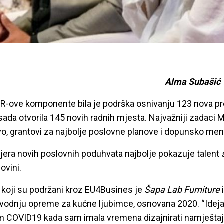
Alma Subašić
R-ove komponente bila je podrška osnivanju 123 nova p
da otvorila 145 novih radnih mjesta. Najvažniji zadaci M
o, grantovi za najbolje poslovne planove i dopunsko men
mjera novih poslovnih poduhvata najbolje pokazuje talent
ovini.
 koji su podržani kroz EU4Busines je
Šapa Lab Furniture
i
izvodnju opreme za kućne ljubimce, osnovana 2020. “Idej
om COVID19 kada sam imala vremena dizajnirati namještaj