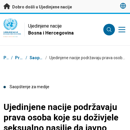
Preskoči na glavni sadržaj
Dobro došli u Ujedinjene nacije
UN Logo
Ujedinjene nacije
Bosna i Hercegovina
UJEDINJENE NACIJE
BOSNA I HERCEGOVINA
Mrvice
Početna
/
Press Centar
/
Saopštenja za medije
/
Ujedinjene nacije podržavaju prava osoba koje su doživjele seksualno nasilje da javno govore, svjedoče i prijavljuju, bez straha i osude
Saopštenje za medije
Ujedinjene nacije podržavaju
prava osoba koje su doživjele
seksualno nasilje da javno