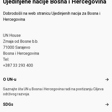
Ujedinjene nacije Bosna i Hercegovina
Dobrodošli na web stranicu Ujedinjenih nacija za Bosna i
Hercegovina
UN House
Zmaja od Bosne b.b.
71000 Sarajevo
Bosna i Hercegovina
Tel:
+387 33 293 400
Footer menu
O UN-u
O U
Saznajte šta UN u Bosna i Hercegovina radi na postizanju Ciljeva
održivog razvoja.
SDGs
SD