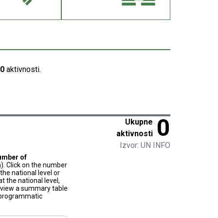
0
aktivnosti.
0
Ukupne
aktivnosti
Izvor: UN INFO
umber of
). Click on the number
he national level or
t the national level,
to view a summary table
f programmatic