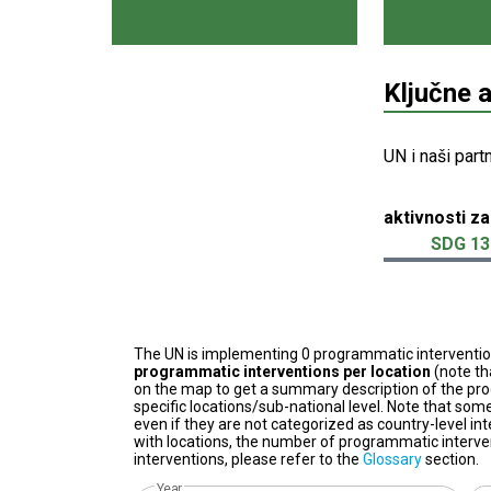
Ključne 
UN i naši part
aktivnosti za
SDG 13
The UN is implementing 0 programmatic interventi
programmatic interventions per location
(note th
on the map to get a summary description of the pro
specific locations/sub-national level. Note that some
even if they are not categorized as country-level in
with locations, the number of programmatic interven
interventions, please refer to the
Glossary
section.
Year