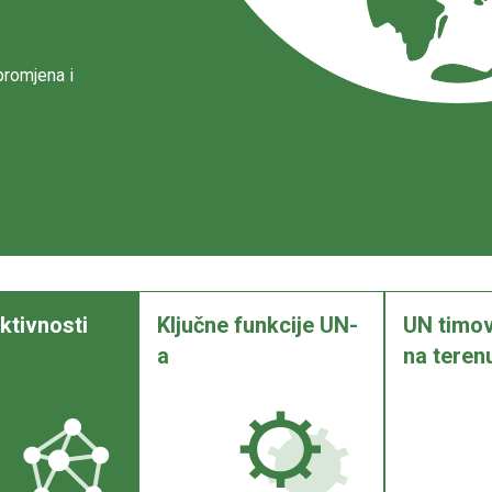
promjena i
ktivnosti
Ključne funkcije UN-
UN timovi
a
na teren