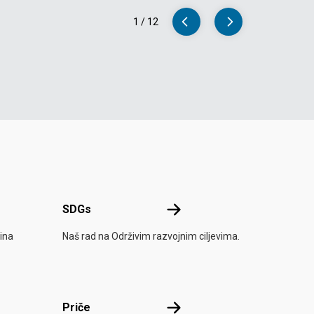
1
/
12
SDGs
SDGs
ina
Naš rad na Održivim razvojnim ciljevima.
Priče
Priče