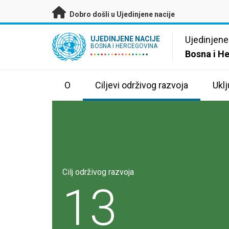
Preskoči na glavni sadržaj
Dobro došli u Ujedinjene nacije
UN Logo
Ujedinjene
UJEDINJENE NACIJE
BOSNA I HERCEGOVINA
Bosna i H
O
Ciljevi održivog razvoja
Uklj
Cilj održivog razvoja
13