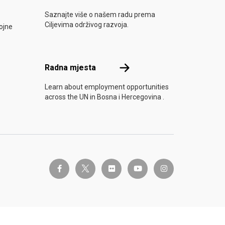
e u akciju
Saznajte više o našem radu prema
Ciljevima održivog razvoja.
ojne
Radna mjesta
Radna mjesta
Learn about employment opportunities
across the UN in Bosna i Hercegovina .
twitter-x
facebook-f
flickr
youtube
instagram