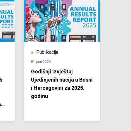
Publikacija
Prič
01 juni 2026
06 maj 
Godišnji izvještaj
Zelena
h
Ujedinjenih nacija u Bosni
i Herc
i Hercegovini za 2025.
promj
godinu
siste
a