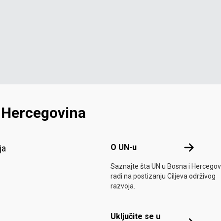
i Hercegovina
Footer menu
O UN-u
O UN-u
ja
Saznajte šta UN u Bosna i Hercegov
radi na postizanju Ciljeva održivog
razvoja.
Uključite se u