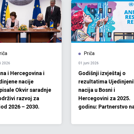
riča
Priča
li 2026
01 juni 2026
na i Hercegovina i
Godišnji izvještaj o
dinjene nacije
rezultatima Ujedinjeni
pisale Okvir saradnje
nacija u Bosni i
održivi razvoj za
Hercegovini za 2025.
iod 2026 – 2030.
godinu: Partnerstvo n
djelu