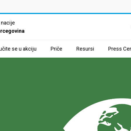
 nacije
ercegovina
učite se u akciju
Priče
Resursi
Press Cen