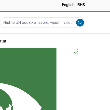
English
BHS
Nađite UN podatke, izvore, vijesti i više...
Submit search
tar
13