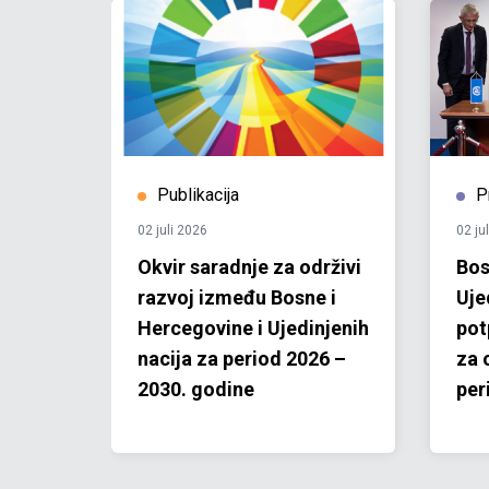
Publikacija
P
02 juli 2026
02 ju
Okvir saradnje za održivi
Bos
enih
razvoj između Bosne i
Uje
Hercegovine i Ujedinjenih
pot
nacija za period 2026 –
za 
2030. godine
per