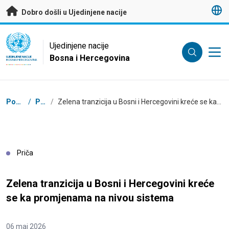
Preskoči na glavni sadržaj
Dobro došli u Ujedinjene nacije
UN Logo
Ujedinjene nacije
Bosna i Hercegovina
UJEDINJENE NACIJE
BOSNA I HERCEGOVINA
Mrvice
Početna
/
Priče
/
Zelena tranzicija u Bosni i Hercegovini kreće se ka promjenama na nivou sistema
Priča
Zelena tranzicija u Bosni i Hercegovini kreće
se ka promjenama na nivou sistema
06 maj 2026