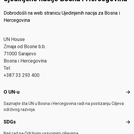
Dobrodošli na web stranicu Ujedinjenih nacija za Bosna i
Hercegovina
UN House
Zmaja od Bosne b.b.
71000 Sarajevo
Bosna i Hercegovina
Tel:
+387 33 293 400
Footer menu
O UN-u
O U
Saznajte šta UN u Bosna i Hercegovina radi na postizanju Ciljeva
održivog razvoja.
SDGs
SD
Naš rad na Održivim razvojnim ciljevima.