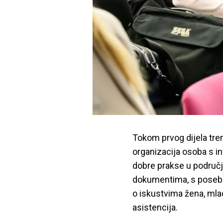
Tokom prvog dijela treni
organizacija osoba s in
dobre prakse u područ
dokumentima, s posebn
o iskustvima žena, mlad
asistencija.