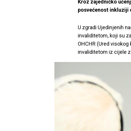
Kroz zajedničko učenj
posvećenost inkluziji 
U zgradi Ujedinjenih na
invaliditetom, koji su 
OHCHR (Ured visokog k
invaliditetom iz cijele 