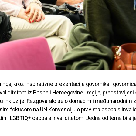
nga, kroz inspirativne prezentacije govornika i govornica i
validitetom iz Bosne i Hercegovine i regije, predstavljeni 
ju inkluzije. Razgovaralo se o domaćim i međunarodnim 
im fokusom na UN Konvenciju o pravima osoba s invalidi
ih i LGBTIQ+ osoba s invaliditetom. Jedna od tema bila j