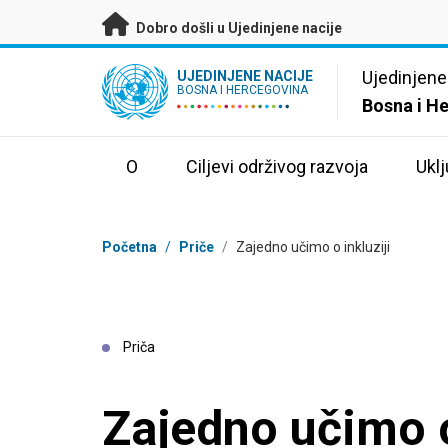
Preskoči na glavni sadržaj
Dobro došli u Ujedinjene nacije
UN Logo
Ujedinjene
UJEDINJENE NACIJE
BOSNA I HERCEGOVINA
Bosna i H
O
Ciljevi održivog razvoja
Uklj
Mrvice
Početna
/
Priče
/
Zajedno učimo o inkluziji
Priča
Zajedno učimo o