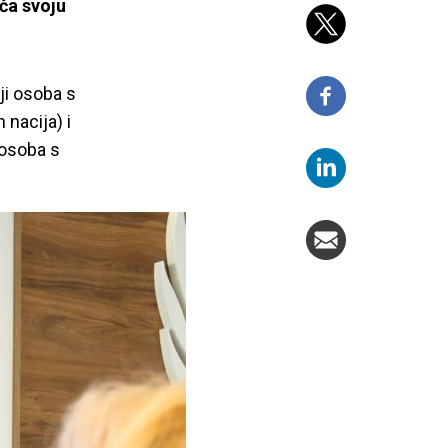
ča svoju
ji osoba s
 nacija) i
 osoba s