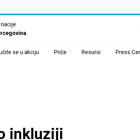
 nacije
ercegovina
učite se u akciju
Priče
Resursi
Press Cen
 inkluziji