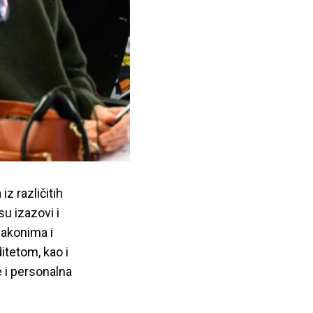
z različitih
su izazovi i
zakonima i
tetom, kao i
e i personalna