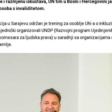
e i razmjenu iskustava, UN tim u Bosni i Hercegovini ja
osoba s invaliditetom.
cija u Sarajevu održan je trening za osoblje UN-a o inkluzi
zajednički organizovali UNDP (Razvojni program Ujedinjenih
omesara za ljudska prava) u saradnji sa organizacijama
zemlje.